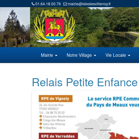
01.64.18.00.76
mairie@isleslesvillenoy.fr
Mairie
Notre Village
Vie Locale
Relais Petite Enfan